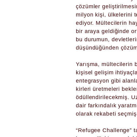
çözümler geliştirilmesi
milyon kişi, ülkelerini 
ediyor. Mültecilerin hay
bir araya geldiğinde 
bu durumun, devletleri
düşündüğünden çözümü
Yarışma, mültecilerin 
kişisel gelişim ihtiyaçl
entegrasyon gibi alanla
kirleri üretmeleri bekl
ödüllendirilecekmiş. U
dair farkındalık yarat
olarak rekabeti seçmi
“Refugee Challenge” ta