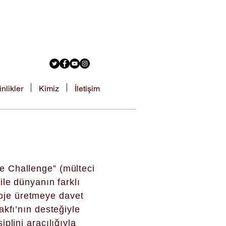
inlikler
Kimiz
İletişim
e Challenge” (mülteci
ile dünyanın farklı
proje üretmeye davet
akfı’nın desteğiyle
plini aracılığıyla