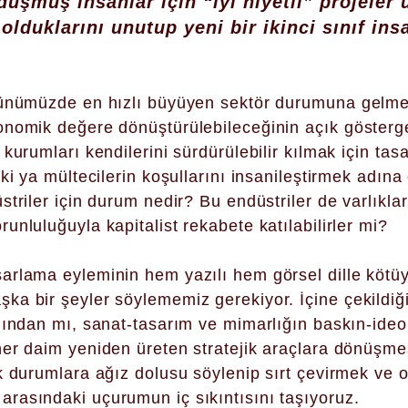
üşmüş insanlar için “iyi niyetli” projeler 
olduklarını unutup yeni bir ikinci sınıf ins
günümüzde en hızlı büyüyen sektör durumuna gelmes
nomik değere dönüştürülebileceğinin açık gösterge
kurumları kendilerini sürdürülebilir kılmak için tas
ki ya mültecilerin koşullarını insanileştirmek adına 
striler için durum nedir? Bu endüstriler de varlıkla
nluluğuyla kapitalist rekabete katılabilirler mi?
rlama eyleminin hem yazılı hem görsel dille kötüye
ka bir şeyler söylememiz gerekiyor. İçine çekildiğ
ğından mı, sanat-tasarım ve mimarlığın baskın-ideol
her daim yeniden üreten stratejik araçlara dönüşm
 durumlara ağız dolusu söylenip sırt çevirmek ve on
rasındaki uçurumun iç sıkıntısını taşıyoruz.