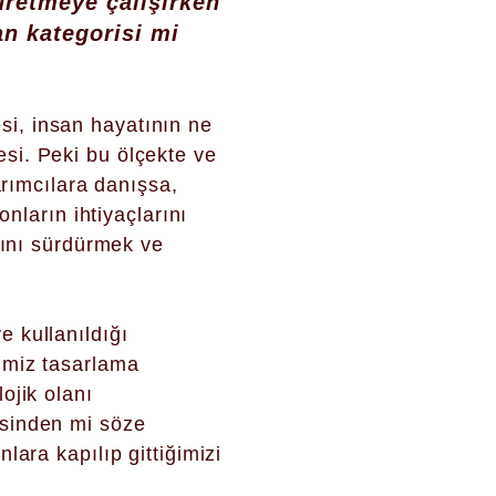
üretmeye çalışırken
an kategorisi mi
i, insan hayatının ne
si. Peki bu ölçekte ve
arımcılara danışsa,
onların ihtiyaçlarını
rını sürdürmek ve
 kullanıldığı
imiz tasarlama
ojik olanı
esinden mi söze
lara kapılıp gittiğimizi