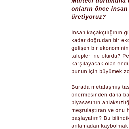
Mülteci durumuna d
onların önce insan 
üretiyoruz?
İnsan kaçakçılığının 
kadar doğrudan bir eko
gelişen bir ekonominin 
talepleri ne olurdu? Pe
karşılayacak olan endü
bunun için büyümek zoru
Burada metalaşmış tasa
önermesinden daha baş
piyasasının ahlaksızlı
meşrulaştıran ve onu 
başlayalım? Bu bilindik
anlamadan kaybolmak a