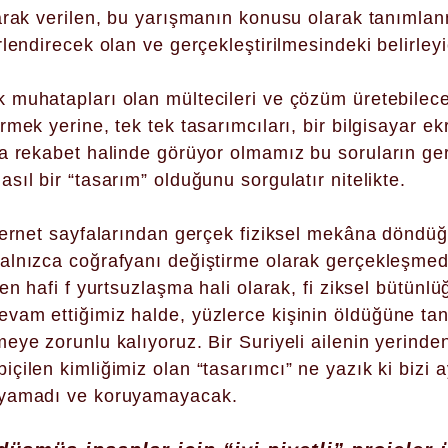
arak verilen, bu yarışmanın konusu olarak tanımla
lendirecek olan ve gerçekleştirilmesindeki belirleyi
muhatapları olan mültecileri ve çözüm üretebilecek
mek yerine, tek tek tasarımcıları, bir bilgisayar e
a rekabet halinde görüyor olmamız bu soruların ger
ıl bir “tasarım” olduğunu sorgulatır nitelikte.
nternet sayfalarından gerçek fiziksel mekâna dönd
alnızca coğrafyanı değiştirme olarak gerçekleşmedi
 en hafi f yurtsuzlaşma hali olarak, fi ziksel bütü
am ettiğimiz halde, yüzlerce kişinin öldüğüne tanı
eye zorunlu kalıyoruz. Bir Suriyeli ailenin yerind
çilen kimliğimiz olan “tasarımcı” ne yazık ki bizi
uyamadı ve koruyamayacak.