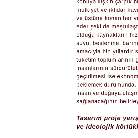
konuya ilişkin çarpık b
mülkiyet ve iktidar k
ve üstüne konan her yap
eder şekilde meşrulaştı
olduğu kaynakların hız
suyu, beslenme, barınm
amacıyla bin yıllardır 
tüketim toplumlarının g
insanlarının sürdürüleb
geçirilmesi ise ekonom
beklemek durumunda. B
insan ve doğaya ulaşm
sağlanacağının belirle
Tasarım proje yar
ve ideolojik körlük