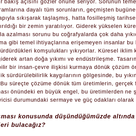
ir bakış açısını gözler önüne seriyor. Sorunun teme
avramlarına dayalı tüm sorunların, geçmişten bugün
ıyla sıkışarak taşlaşmış, hatta fosilleşmiş tarihsel
rıldığı bir zemin yaratılıyor. Giderek yükselen küre
la azalması sorunu bu coğrafyalarda çok daha yıkı
a gibi temel ihtiyaçlarına erişemeyen insanlar bu
sürdürdükleri komşulukları yıkıyorlar. Küresel iklim
iderek artan doğa yıkımı ve endüstrileşme. Tasarım 
ilir bir insan-çevre ilişkisi kurmaya dönük çözüm ö
ik sürdürülebilirlik kaygılarının gölgesinde, bu yık
u süreçte çözüme dönük tüm üretimlerin, gerçek f
ası önündeki en büyük engel, bu üretimlerden ne ş
yicisi durumundaki sermaye ve güç odakları olarak 
ışması konusunda düşündüğümüzde altında 
leri bulacağız?