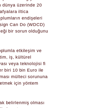
gün dünya üzerinde 20
afyalara iltica
toplumların endişeleri
 Design Can Do (WDCD)
ceği bir sorun olduğunu
oplumla etkileşim ve
im, iş, kültürel
sı veya teknolojisi fi
r biri 10 bin Euro ile
şması mülteci sorununa
retmek için yöntem
ak belirlenmiş olması