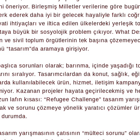
ni öneriyor. Birleşmiş Milletler verilerine göre bu
terk ederek daha iyi bir gelecek hayaliyle farklı coğr
ati ihtiyaçları ve iltica edilen ülkelerdeki yerleşik 
ortaya büyük bir sosyolojik problem çıkıyor. What
n ve sivil toplum örgütlerinin tek başına çözemeye
 “tasarım”da aramaya girişiyor.
başlıca sorunları olarak; barınma, içinde yaşadığı t
arını sıralıyor. Tasarımcılardan da konut, sağlık, eğit
rda kullanılabilecek ürün, hizmet, iletişim kampanya
eniyor. Kazanan projeler hayata geçirilecekmiş ve he
zun lafın kısası: “Refugee Challenge” tasarım yarı
mak ve sorunu çözmeye yönelik yaratıcı çözümler ü
ş durumda.
sarım yarışmasının çatısının “mülteci sorunu” olar