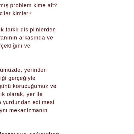
nmış problem kime ait?
ciler kimler?
 farklı disiplinlerden
kranının arkasında ve
çekliğini ve
üğümüzde, yerinden
ği gerçeğiyle
nlüğünü koruduğumuz ve
k olarak, yer ile
en yurdundan edilmesi
 aynı mekanizmanın