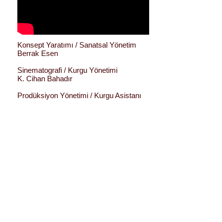
Konsept Yaratımı / Sanatsal Yönetim
Berrak Esen
Sinematografi / Kurgu Yönetimi
K. Cihan Bahadır
Prodüksiyon Yönetimi / Kurgu Asistanı
Sevinç Köker
Performansçılar
Bedia Cicioğlu
Can Yaşar
İpek Benek